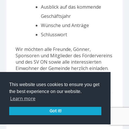
Ausblick auf das kommende
Geschäftsjahr
Wünsche und Anträge
Schlusswort
Wir möchten alle Freunde, Gönner,
Sponsoren und Mitglieder des Fördervereins
und des SV ON sowie alle interessierten
Einwohner der Gemeinde herzlich einladen.
Tags
Generalversammlung
This website uses cookies to ensure you get
the best experience on our website.
Learn more
Share This Story
Got it!